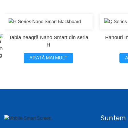
Tabla neagră Nano Smart din seria
Panouri In
H
ARATĂ MAI MULT
A
Suntem 