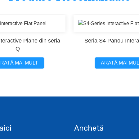
teractive Plane din seria
Seria S4 Panou Interac
Q
RATĂ MAI MULT
ARATĂ MAI MU
aici
Anchetă