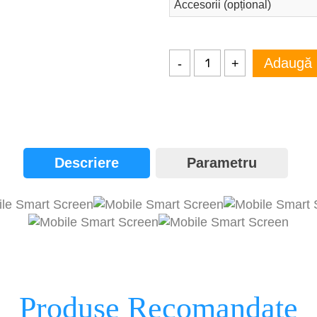
Accesorii (opțional)
Adaugă l
-
+
Descriere
Parametru
Produse Recomandate